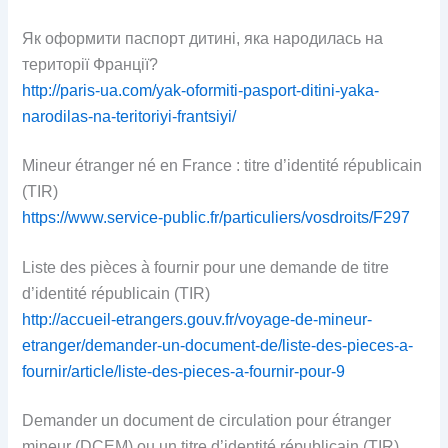
Як оформити паспорт дитині, яка народилась на
території Франції?
http://paris-ua.com/yak-oformiti-pasport-ditini-yaka-
narodilas-na-teritoriyi-frantsiyi/
Mineur étranger né en France : titre d’identité républicain
(TIR)
https://www.service-public.fr/particuliers/vosdroits/F297
Liste des pièces à fournir pour une demande de titre
d’identité républicain (TIR)
http://accueil-etrangers.gouv.fr/voyage-de-mineur-
etranger/demander-un-document-de/liste-des-pieces-a-
fournir/article/liste-des-pieces-a-fournir-pour-9
Demander un document de circulation pour étranger
mineur (DCEM) ou un titre d’identité républicain (TIR)