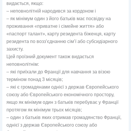
видається, якщо:
– неповнолітній народився за кордоном і
– як мінімум один з його батьків має посвідку на
проживання «приватне і сімейне життя» або
«паспорт талант», карту резидента біженця, карту
резидента по возз’єднанню сім’ї або субсидіарного
захисту.
Цей проїзний документ також видається
неповнолітнім:
– які приїхали до Франції для навчання за візою
терміном понад 3 місяців;
– які є громадянами однієї з держав Європейського
союзу або Європейського економічного простору,
якщо як мінімум один з батьків перебуває у Франції
протягом як мінімум трьох місяців;
– один з батьків яких отримав громадянство Франції,
однієї з держав Європейського союзу або