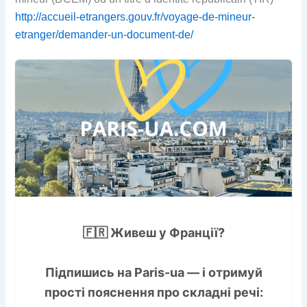
http://accueil-etrangers.gouv.fr/voyage-de-mineur-
etranger/demander-un-document-de/
🇫🇷 Живеш у Франції?
Підпишись на
Paris-ua
— і отримуй
прості пояснення про складні речі: