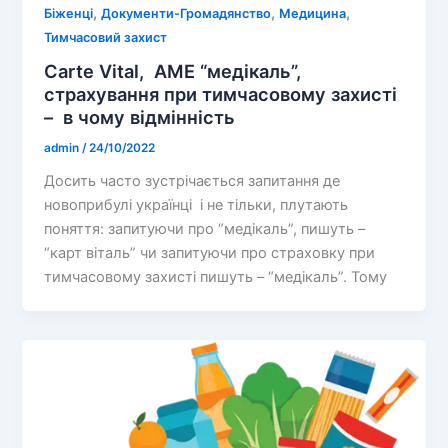
,
,
,
Біженці
Документи-Громадянство
Медицина
Тимчасовий захист
Carte Vital, AME “медікаль”,
страхування при тимчасовому захисті
– в чому відмінність
admin
/
24/10/2022
Досить часто зустрічається запитання де
новоприбулі українці і не тільки, плутають
поняття: запитуючи про “медікаль”, пишуть –
“карт віталь” чи запитуючи про страховку при
тимчасовому захисті пишуть – “медікаль”. Тому