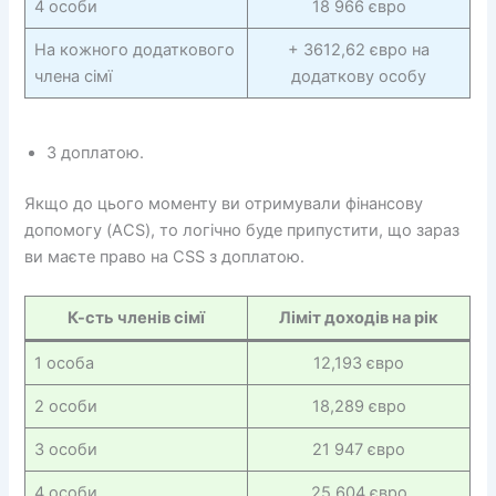
4 особи
18 966 євро
На кожного додаткового
+ 3612,62 євро на
члена сімї
додаткову особу
З доплатою.
Якщо до цього моменту ви отримували фінансову
допомогу (ACS), то логічно буде припустити, що зараз
ви маєте право на CSS з доплатою.
К-сть членів сімї
Ліміт доходів на рік
1 особа
12,193 євро
2 особи
18,289 євро
3 особи
21 947 євро
4 особи
25 604 євро