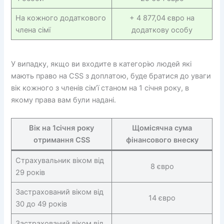
На кожного додаткового
+ 4 877,04 євро на
члена сімї
додаткову особу
У випадку, якщо ви входите в категорію людей які
мають право на CSS з доплатою, буде братися до уваги
вік кожного з членів сім’ї станом на 1 січня року, в
якому права вам були надані.
Вік на 1січня року
Щомісячна сума
отримання CSS
фінансового внеску
Страхувальник віком від
8 євро
29 років
Застрахований віком від
14 євро
30 до 49 років
Застрахований віком від