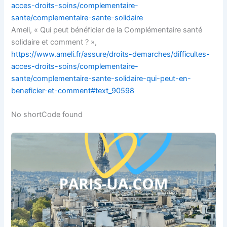
acces-droits-soins/complementaire-
sante/complementaire-sante-solidaire
Ameli, « Qui peut bénéficier de la Complémentaire santé
solidaire et comment ? »,
https://www.ameli.fr/assure/droits-demarches/difficultes-
acces-droits-soins/complementaire-
sante/complementaire-sante-solidaire-qui-peut-en-
beneficier-et-comment#text_90598
No shortCode found