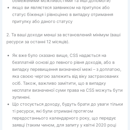
обмеженими можливостями та інші допомоги)
якщо ви являєтеся заявником на притулок або
статус біженця і рівноцінно в випадку отримання
притулку або даного статусу
2. Та ваші доходи менші за встановлений мінімум (ваші
ресурси за останні 12 місяців).
Як вже було сказано вище, CSS надається на
безплатній основі до певного рівня доходів, або в
випадку перевищення визначеної межі – з доплатою,
яка своєю чергою залежить від віку застрахованих
осіб. Також, важливо замітити, що в випадку
несплати визначеної суми права на CSS можуть бути
зупинені.
Що стосується доходу, будуть брати до уваги тільки
ті ресурси, які були отримані протягом
передостаннього календарного року, що передує
заявці (таким чином, для запиту у квітні 2020 році