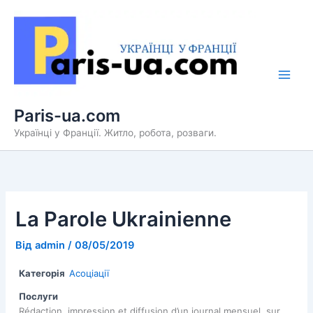
Перейти
до
вмісту
Paris-ua.com
Українці у Франції. Житло, робота, розваги.
La Parole Ukrainienne
Від
admin
/
08/05/2019
Категорія
Асоціації
Послуги
Rédaction, impression et diffusion d’un journal mensuel, sur