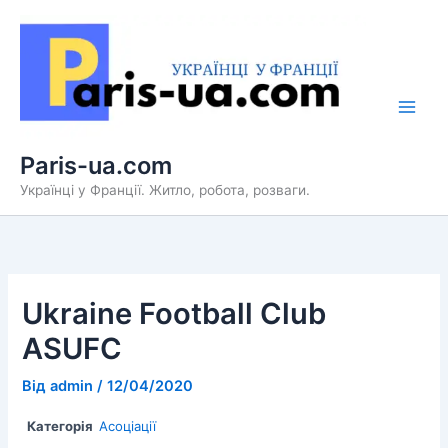
Перейти
до
вмісту
Paris-ua.com
Українці у Франції. Житло, робота, розваги.
Ukraine Football Club
ASUFC
Від
admin
/
12/04/2020
Категорія
Асоціації