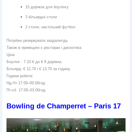
15 доріжок для боулінгу
3 більярдні столи
2 столи, настільний футбол
Потрібно резервувати заздалегідь
Також в приміщені є ресторан і дискотека
Ціна
Боулінг : 7.10 € до € 9 доріжка.
Більярд: € 12,70 і € 13,70 за годину.
Години роботи:
Нд-Чт 17:00–00:00год
Пт-сб 17:00–03:00год
Bowling de Champerret – Paris 17