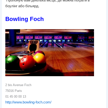
Пропоную вам декілька місць, де можна пограти в
боулінг або більярд.
Bowling Foch
2 bis Avenue Foch
75016 Paris
01 45 00 00 13
http://www.bowling-foch.com/