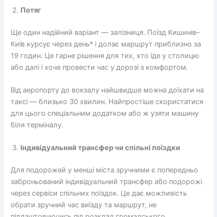
Потяг
Ще один надійний варіант — залізниця. Поїзд Кишинів–
Київ курсує через день* і долає маршрут приблизно за
19 годин. Це гарне рішення для тих, хто їде у столицю
або далі і хоче провести час у дорозі з комфортом.
Від аеропорту до вокзалу найшвидше можна доїхати на
таксі — близько 30 хвилин. Найпростіше скористатися
для цього спеціальним додатком або ж узяти машину
біля терміналу.
Індивідуальний трансфер чи спільні поїздки
Для подорожей у менші міста зручними є попередньо
заброньований індивідуальний трансфер або подорожі
через сервіси спільних поїздок. Це дає можливість
обрати зручний час виїзду та маршрут, не
підлаштовуючись під розклад громадського