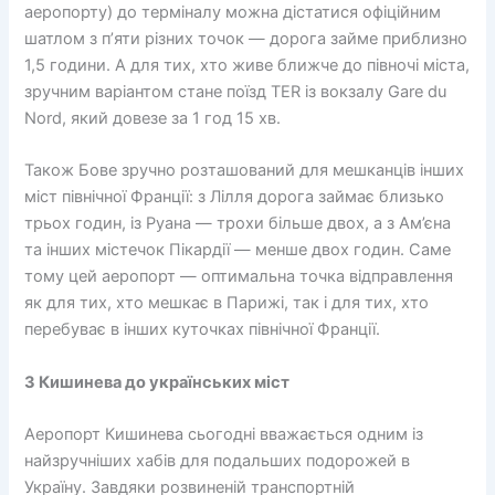
аеропорту) до терміналу можна дістатися офіційним
шатлом з п’яти різних точок — дорога займе приблизно
1,5 години. А для тих, хто живе ближче до півночі міста,
зручним варіантом стане поїзд TER із вокзалу Gare du
Nord, який довезе за 1 год 15 хв.
Також Бове зручно розташований для мешканців інших
міст північної Франції: з Лілля дорога займає близько
трьох годин, із Руана — трохи більше двох, а з Ам’єна
та інших містечок Пікардії — менше двох годин. Саме
тому цей аеропорт — оптимальна точка відправлення
як для тих, хто мешкає в Парижі, так і для тих, хто
перебуває в інших куточках північної Франції.
З Кишинева до українських міст
Аеропорт Кишинева сьогодні вважається одним із
найзручніших хабів для подальших подорожей в
Україну. Завдяки розвиненій транспортній