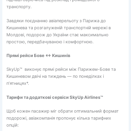
транспорту.
Завдяки поєднанню авіаперельоту з Парижа до
Кишинева та розгалуженій транспортній мережі в
Молдові, подорож до України стає максимально
простою, передбачуваною і комфортною.
Прямі рейси Бове ↔ Кишинів
SkyUp™ виконує прямі рейси між Парижем-Бове та
Кишиневом двічі на тиждень — по понеділках і
п’ятницях*.
Тарифи та додаткові сервіси SkyUp Airlines™
Щоб кожен пасажир міг обрати оптимальний формат
подорожі, авіакомпанія пропонує кілька тарифних
опцій: