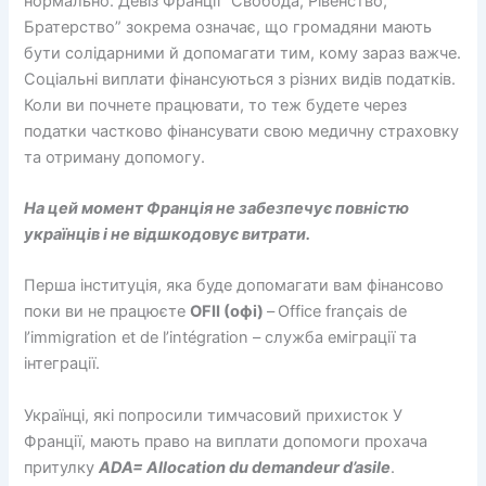
нормально. Девіз Франції “Свобода, Рівенство,
Братерство” зокрема означає, що громадяни мають
бути солідарними й допомагати тим, кому зараз важче.
Соціальні виплати фінансуються з різних видів податків.
Коли ви почнете працювати, то теж будете через
податки частково фінансувати свою медичну страховку
та отриману допомогу.
На цей момент Франція не забезпечує повністю
українців і не відшкодовує витрати.
Перша інституція, яка буде допомагати вам фінансово
поки ви не працюєте
OFII (офі)
–
Office français de
l’immigration et de l’intégration – служба еміграції та
інтеграції.
Українці, які попросили тимчасовий прихисток У
Франції, мають право на виплати допомоги прохача
притулку
ADA= Allocation du demandeur d’asile
.