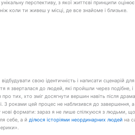
 унікальну перспективу, з якої життєві принципи оціню
ніж коли ти живеш у місці, де все знайоме і близьке.
і відбудувати свою ідентичність і написати сценарій дл
тя я зверталася до людей, які пройшли через подібне, і
я про тих, хто зміг досягнути вершин навіть після драм
ті. З роками цей процес не наблизився до завершення, а
 нові формати: зараз я не лише спілкуюся з людьми, щ
ля себе, а й
ділюся історіями неординарних людей
на с
ерики».