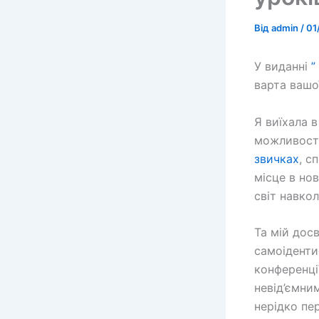
Від
admin
/
01
У виданні
”
варта вашої
Я виїхала в
можливосте
звичках
, с
місце в но
світ навко
Та мій досв
самоідентиф
конференці
невід’ємни
нерідко пе