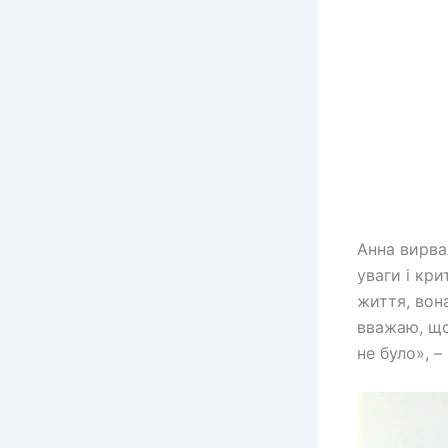
Анна вирвал
уваги і кри
життя, вон
вважаю, що
не було», –