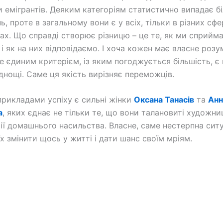
и емігрантів. Деяким категоріям статистично випадає б
, проте в загальному вони є у всіх, тільки в різних сфе
пах. Що справді створює різницю – це те, як ми сприйм
і як на них відповідаємо. І хоча кожен має власне розу
не єдиним критерієм, із яким погоджується більшість, є
днощі. Саме ця якість вирізняє переможців.
рикладами успіху є сильні жінки
Оксана Танасів
та
Анн
а
, яких єднає не тільки те, що вони талановиті художниц
рії домашнього насильства. Власне, саме нестерпна сит
х змінити щось у житті і дати шанс своїм мріям.