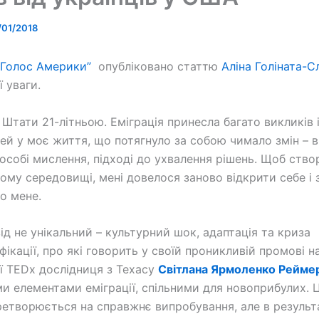
/01/2018
 Голос Америки”
опубліковано статтю
Аліна Голіната-С
 уваги.
 Штати 21-літньою. Еміграція принесла багато викликів 
й у моє життя, що потягнуло за собою чимало змін – 
пособі мислення, підході до ухвалення рішень. Щоб ство
вому середовищі, мені довелося заново відкрити себе і 
ло мене.
ід не унікальний – культурний шок, адаптація та криза
ікації, про які говорить у своїй проникливій промові н
ї TEDx дослідниця з Техасу
Світлана Ярмоленко Рейме
ми елементами еміграції, спільними для новоприбулих. 
ретворюється на справжнє випробування, але в результа