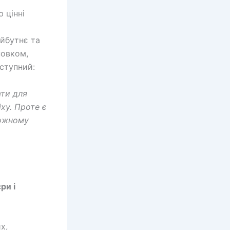
 цінні
айбутнє та
новком,
аступний:
ати для
ху. Проте є
кожному
ри і
х,