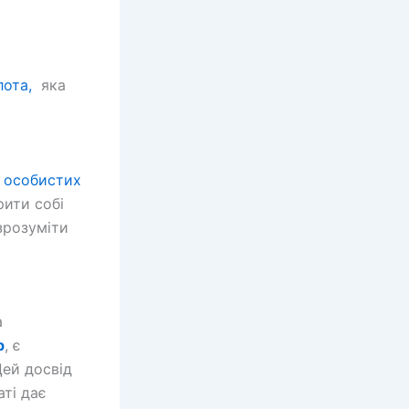
лота,
яка
і
в
особистих
рити собі
зрозуміти
а
р
, є
Цей досвід
ті дає