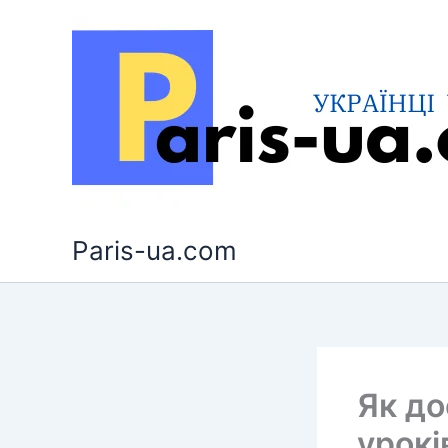
Перейти
до
вмісту
Paris-ua.com
Як до
урокі