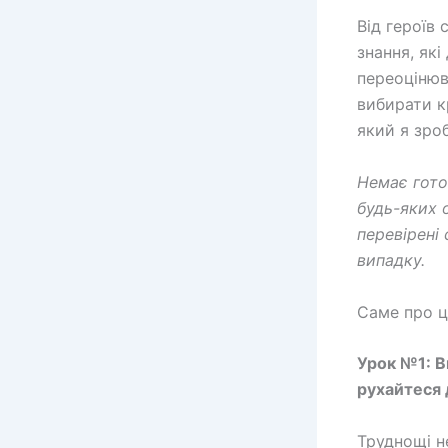
Від героїв 
знання, як
переоцінюв
вибирати к
який я зроб
Немає гото
будь-яких 
перевірені
випадку.
Саме про ці
Урок №1: В
рухайтеся 
Труднощі н