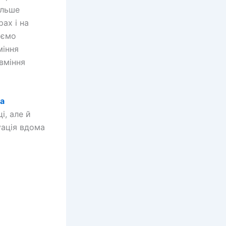
ільше
рах і на
аємо
міння
 вміння
а
і, але й
уація вдома