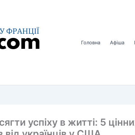
Головна
Афіша
сягти успіху в житті: 5 цінн
в від українців у США