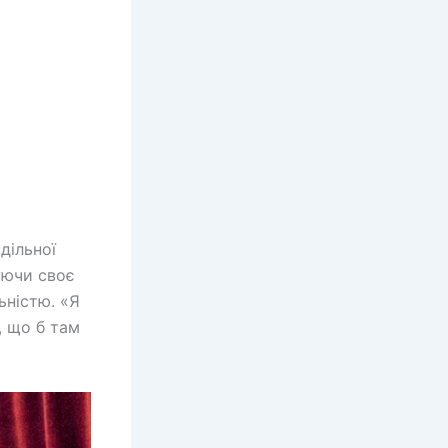
дільної
вуючи своє
ьністю. «Я
, що б там