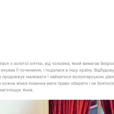
ася з золотої клітки, від чоловіка, який вимагав безроз
тикував її починання, і подалася в іншу країну. Відбудо
а продовжує малювати і займатися волонтерською діял
 кожна жінка повинна мати право обирати і не боятися
 наголошує Анна.