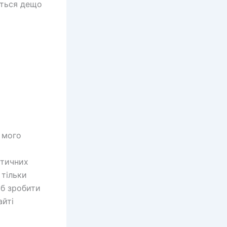
ється дещо
я мого
атичних
 тільки
об зробити
айті