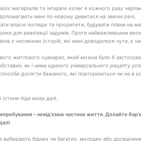
своїх матеріалів та інтерв’ю колег я кожного разу черпаю
і допомагають мені по-новому дивитися на звичні речі,
ати власні погляди та пріоритети, будувати плани на м
роки для реалізації задумів. Проте найважливішим вис
ила з численних історій, які мені доводилося чути, є н
вого життєвого сценарію, який можна було б застосув
обставин, як і нема єдиного універсального рецепту успі
 способи досягти бажаного, які повторюються чи не в 
 істини піде мова далі.
ипробування – невід’ємна частина життя. Долайте бар’є
далі
е вибирають бідних чи багатих, молодих або досвідчени