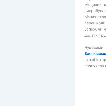
місцевих ч
випробувань
різних ета
перешкоди 
успіху, чи 
долати тру
Чудовими п
Заячківськ
схожі істо
спонукала ї