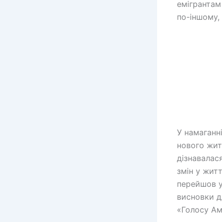
емігрантам
по-іншому, 
У намаганн
нового жит
дізнавалас
змін у жит
перейшов у
висновки д
«Голосу Ам