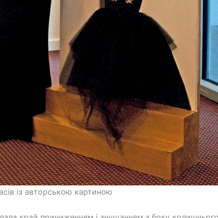
асів із авторською картиною
лала край приниженням і знущанням з боку колишнього