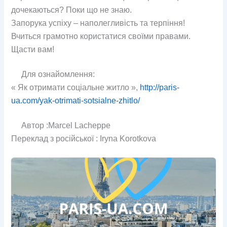
дочекаються? Поки що не знаю.
Запорука успіху – наполегливість та терпіння!
Вчиться грамотно користатися своїми правами.
Щасти вам!
Для ознайомлення:
« Як отримати соціальне житло »,
http://paris-
ua.com/yak-otrimati-sotsialne-zhitlo/
Автор :Marcel Lacheppe
Переклад з російської : Iryna Korotkova