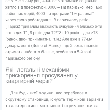
осіб. У 2017-му році 4000 осіб отримали соціальне
житло від префектури, 3000 – від паризької мерії або
районних мерій, 4000 – з програми “1% patronal”
через свого роботодавця. В паризькому регіоні
(Париж) тривалим вважають очікування близько 6-ти
років для Т1, 9 років для Т2/Т3 і 10 років – для >Т3
(
одно-
,
дво-
, трикімнатна і
т.ін.
) Але вже в 77-му
департаменті (Seine-et-Marne) – це 3 роки, і шансів
отримати набагато більше, особливо в 5-й зоні
паризького регіону.
Які легальні механізми
прискорення просування у
квартирній черзі?
Для будь-якої людини, яка перебуває в
скрутному становищі, існують термінові варіанти
та альтернативні можливості отримання житла.