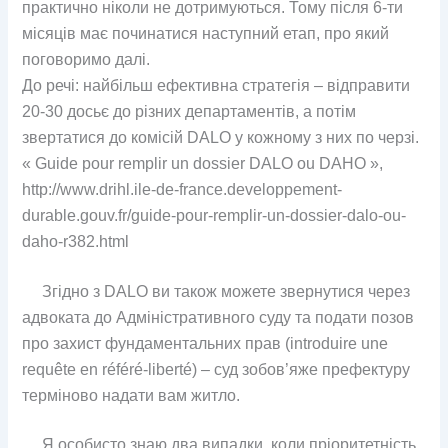
практично ніколи не дотримуються. Тому після 6-ти
місяців має починатися наступний етап, про який
поговоримо далі.
До речі: найбільш ефективна стратегія – відправити
20-30 досьє до різних департаментів, а потім
звертатися до комісій DALO у кожному з них по черзі.
« Guide pour remplir un dossier DALO ou DAHO »,
http://www.drihl.ile-de-france.developpement-
durable.gouv.fr/guide-pour-remplir-un-dossier-dalo-ou-
daho-r382.html
Згідно з DALO ви також можете звернутися через
адвоката до Адміністративного суду та подати позов
про захист фундаментальних прав (introduire une
requête en référé-liberté) – суд зобов’яже префектуру
терміново надати вам житло.
Я особисто знаю два випадки, коли пріоритетність