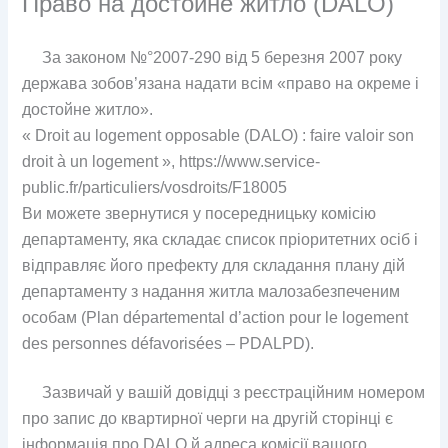
Право на достойне житло (DALO)
За законом №°2007-290 від 5 березня 2007 року
держава зобов’язана надати всім «право на окреме і
достойне житло».
« Droit au logement opposable (DALO) : faire valoir son
droit à un logement », https://www.service-
public.fr/particuliers/vosdroits/F18005
Ви можете звернутися у посередницьку комісію
департаменту, яка складає список пріоритетних осіб і
відправляє його префекту для складання плану дій
департаменту з надання житла малозабезпеченим
особам (Plan départemental d’action pour le logement
des personnes défavorisées – PDALPD).
Зазвичай у вашій довідці з реєстраційним номером
про запис до квартирної черги на другій сторінці є
інформація про DALO й адреса комісії вашого