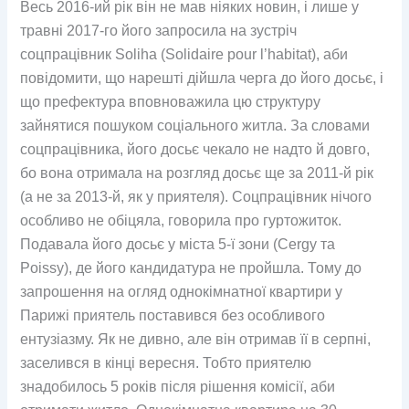
Весь 2016-ий рік він не мав ніяких новин, і лише у
травні 2017-го його запросила на зустріч
соцпрацівник Soliha (Solidaire pour l’habitat), аби
повідомити, що нарешті дійшла черга до його досьє, і
що префектура вповноважила цю структуру
зайнятися пошуком соціального житла. За словами
соцпрацівника, його досьє чекало не надто й довго,
бо вона отримала на розгляд досьє ще за 2011-й рік
(а не за 2013-й, як у приятеля). Соцпрацівник нічого
особливо не обіцяла, говорила про гуртожиток.
Подавала його досьє у міста 5-ї зони (Cergy та
Poissy), де його кандидатура не пройшла. Тому до
запрошення на огляд однокімнатної квартири у
Парижі приятель поставився без особливого
ентузіазму. Як не дивно, але він отримав її в серпні,
заселився в кінці вересня. Тобто приятелю
знадобилось 5 років після рішення комісії, аби