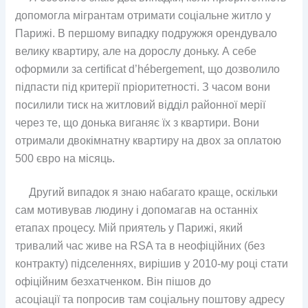
допомогла мігрантам отримати соціальне житло у
Парижі. В першому випадку подружжя орендувало
велику квартиру, але на дорослу доньку. А себе
оформили за certificat d’hébergement, що дозволило
підпасти під критерії пріоритетності. З часом вони
посилили тиск на житловий відділ районної мерії
через те, що донька виганяє їх з квартири. Вони
отримали двокімнатну квартиру на двох за оплатою
500 євро на місяць.
Другий випадок я знаю набагато краще, оскільки
сам мотивував людину і допомагав на останніх
етапах процесу. Мій приятель у Парижі, який
тривалий час живе на RSA та в неофіційних (без
контракту) підселеннях, вирішив у 2010-му році стати
офіційним безхатченком. Він пішов до
асоціації та попросив там соціальну поштову адресу