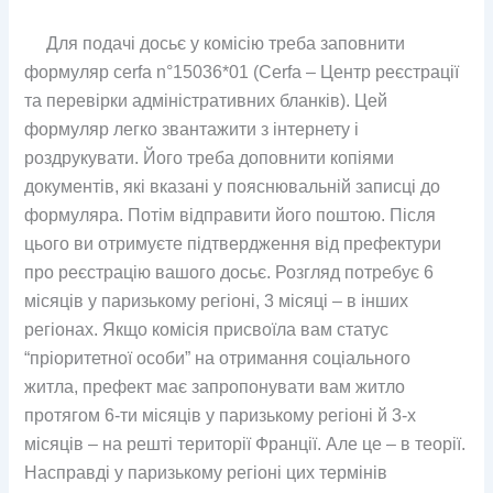
Для подачі досьє у комісію треба заповнити
формуляр cerfa n°15036*01 (Cerfa – Центр реєстрації
та перевірки адміністративних бланків). Цей
формуляр легко звантажити з інтернету і
роздрукувати. Його треба доповнити копіями
документів, які вказані у пояснювальній записці до
формуляра. Потім відправити його поштою. Після
цього ви отримуєте підтвердження від префектури
про реєстрацію вашого досьє. Розгляд потребує 6
місяців у паризькому регіоні, 3 місяці – в інших
регіонах. Якщо комісія присвоїла вам статус
“пріоритетної особи” на отримання соціального
житла, префект має запропонувати вам житло
протягом 6-ти місяців у паризькому регіоні й 3-х
місяців – на решті території Франції. Але це – в теорії.
Насправді у паризькому регіоні цих термінів