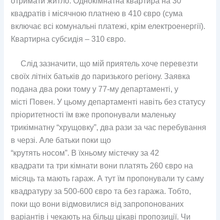
отримати житло. Однокімнатна квартира на 30
квадратів і місячною платнею в 410 євро (сума
включає всі комунальні платежі, крім електроенергії).
Квартирна субсидія – 310 євро.
Слід зазначити, що мій приятель хоче перевезти
своїх літніх батьків до паризького регіону. Заявка
подана два роки тому у 77-му департаменті, у
місті Повен. У цьому департаменті навіть без статусу
пріоритетності їм вже пропонували маленьку
трикімнатну “хрущовку”, два рази за час перебування
в черзі. Але батьки поки що
“крутять носом”. В їхньому містечку за 42
квадрати та три кімнати вони платять 260 євро на
місяць та мають гараж. А тут їм пропонували ту саму
квадратуру за 500-600 євро та без гаража. Тобто,
поки що вони відмовилися від запропонованих
варіантів і чекають на більш цікаві пропозиції. Чи