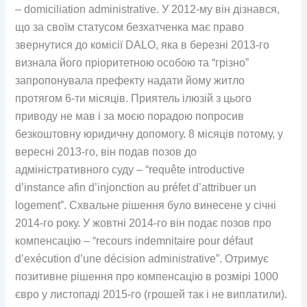
– domiciliation administrative. У 2012-му він дізнався,
що за своїм статусом безхатченка має право
звернутися до комісії DALO, яка в березні 2013-го
визнала його пріоритетною особою та “грізно”
запропонувала префекту надати йому житло
протягом 6-ти місяців. Приятель ілюзій з цього
приводу не мав і за моєю порадою попросив
безкоштовну юридичну допомогу. 8 місяців потому, у
вересні 2013-го, він подав позов до
адміністративного суду – “requête introductive
d’instance afin d’injonction au préfet d’attribuer un
logement”. Схвальне рішення було винесене у січні
2014-го року. У жовтні 2014-го він подає позов про
компенсацію – “recours indemnitaire pour défaut
d’exécution d’une décision administrative”. Отримує
позитивне рішення про компенсацію в розмірі 1000
євро у листопаді 2015-го (грошей так і не виплатили).