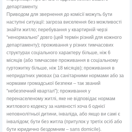
департаменту.
Приводом для звернення до комісії можуть бути
наступні ситуації: загроза виселення без можливості
знайти житло; перебування у квартирній черзі
“ненормально” довго (цей термін різний для кожного
департаменту); проживання у різних тимчасових
структурах соціального характеру більше, ніж 6
місяців (або тимчасове проживання в соціальному
гуртожитку більше, ніж 18 місяців); проживання в
непридатних умовах (за санітарними нормами або за
нормами громадської безпеки – так званий
“небезпечний квартал”); проживання у
перенаселеному житлі, яке не відповідає нормам
житлового кодексу за наявності хоча б однієї
неповнолітньої дитини, інваліда, або якщо ви самі є
інвалідом; бути без житла (притулок у третіх осіб або
бути юридично бездомним – sans domicile).