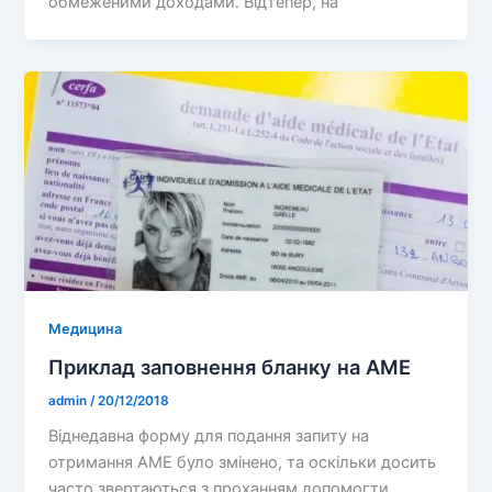
обмеженими доходами. Відтепер, на
Медицина
Приклад заповнення бланку на AME
admin
/
20/12/2018
Віднедавна форму для подання запиту на
отримання AME було змінено, та оскільки досить
часто звертаються з проханням допомогти,